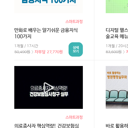
스마트과정
만화로 배우는 알기쉬운 금융지식
디지털 헬스
100가지
술교육 메
1개월 / 17시간
1개월 / 20시
50,490원
〉
자부담 27,770원
83,600원
〉
스마트과정
의료종사자 핵심역량! 건강보험심
바로 활용