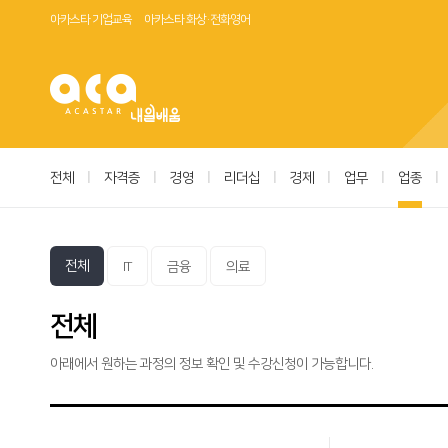
아카스타 기업교육
아카스타 화상·전화영어
전체
|
자격증
|
경영
|
리더십
|
경제
|
업무
|
업종
|
전체
IT
금융
의료
전체
아래에서 원하는 과정의 정보 확인 및 수강신청이 가능합니다.