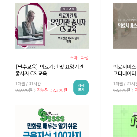
스마트과정
[필수교육] 의료기관 및 요양기관
의료서비스
종사자 CS 교육
코디네이터
1개월 / 31시간
1개월 / 21시
92,070원
〉
자부담 32,230원
62,370원
〉