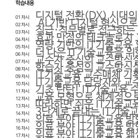
학습내용
디지털 전환(DX) 시대의
01 차시
AI 기반 디지털 혁신으
02 차시
직급·직무별로 접근하는 
03 차시
효과 만점의 테크놀로지 
04 차시
역량 기반의 IT기술교육
05 차시
더 나은 IT기술교육을 
06 차시
교수자 중심의 교수방식
07 차시
학습자 중심의 교수방식
08 차시
IT기술교육 교수매체 기
09 차시
IT기술교육 담당자와 교
10 차시
기초 탄탄! IT기술교육 
11 차시
교육 모형으로 체계적으
12 차시
따라하면 쉬운 IT기술교
13 차시
3단계로 끝내는 IT기술
14 차시
의료 분야 IT기술교육 
15 차시
의료 분야 IT기술교육 
16 차시
의료 분야 IT기술교육 핵심
17 차시