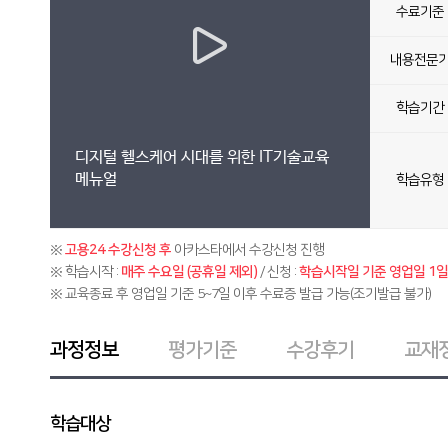
수료기준
내용전문
학습기간
디지털 헬스케어 시대를 위한 IT기술교육
메뉴얼
학습유형
※
고용24 수강신청 후
아카스타에서 수강신청 진행
※ 학습시작 :
매주 수요일 (공휴일 제외)
/ 신청 :
학습시작일 기준 영업일 1일 
※ 교육종료 후 영업일 기준 5~7일 이후 수료증 발급 가능(조기발급 불가)
과정정보
평가기준
수강후기
교재
학습대상