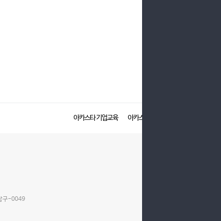
아카스타 기업교육
아카스타 화상·전화영어
남구-0049