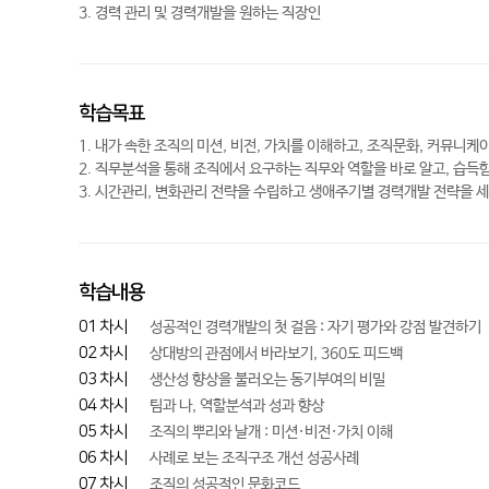
3. 경력 관리 및 경력개발을 원하는 직장인
학습목표
1. 내가 속한 조직의 미션, 비전, 가치를 이해하고, 조직문화, 커뮤니
2. 직무분석을 통해 조직에서 요구하는 직무와 역할을 바로 알고, 습득
3. 시간관리, 변화관리 전략을 수립하고 생애주기별 경력개발 전략을 
학습내용
01 차시
성공적인 경력개발의 첫 걸음 : 자기 평가와 강점 발견하기
02 차시
상대방의 관점에서 바라보기, 360도 피드백
03 차시
생산성 향상을 불러오는 동기부여의 비밀
04 차시
팀과 나, 역할분석과 성과 향상
05 차시
조직의 뿌리와 날개 : 미션·비전·가치 이해
06 차시
사례로 보는 조직구조 개선 성공사례
07 차시
조직의 성공적인 문화코드