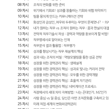
08 차시
조직의 변화를 위한 준비
09 차시
위기에서 기회로! 성과를 창출하는 기회와 위협 파악하기
10 차시
팀을 뭉치게 만드는 커뮤니케이션 전략
11 차시
화성인과 금성인_여우와 두루미는 무엇이 문제였나? - 의
12 차시
내가 원하는 직무 vs 조직이 원하는 직무 : 꿈과 현실의 대
13 차시
전략적 직무기술서 작성 : 경력과 역량을 돋보이게 할 비법!
14 차시
직무명세서로 알아보는 인재
15 차시
직무분석 결과 활용법 : 직무평가
16 차시
성과를 향상시키는 직무 재설계의 핵심
17 차시
성과 내는 조직의 비밀 : 역량모델링을 통한 성공 전략
18 차시
성장을 위한 경력관리 핵심 : 생애설계
19 차시
성장을 위한 경력관리 핵심 : 성과로 빛나는 커리어 전략
20 차시
성장을 위한 경력관리 핵심 : 모두를 위한 경력개발
21 차시
성장을 위한 경력관리 핵심 : 효율적 자기관리
22 차시
성장을 위한 경력관리 핵심 :네비게이션 프로세스
23 차시
직장에서의 세대 차이 극복방법 : 나는 꼰대인가, MZ인가
24 차시
사람 중심 vs 일 중심, 당신은 어떤 조직문화를 구축하고 
25 차시
미래 직업 세계의 변화와경력관리