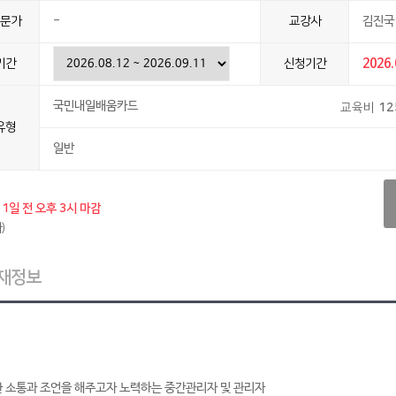
문가
-
교강사
김진국 
기간
신청기간
2026.
국민내일배움카드
교육비
12
유형
일반
1일 전 오후 3시 마감
)
재정보
활한 소통과 조언을 해주고자 노력하는 중간관리자 및 관리자