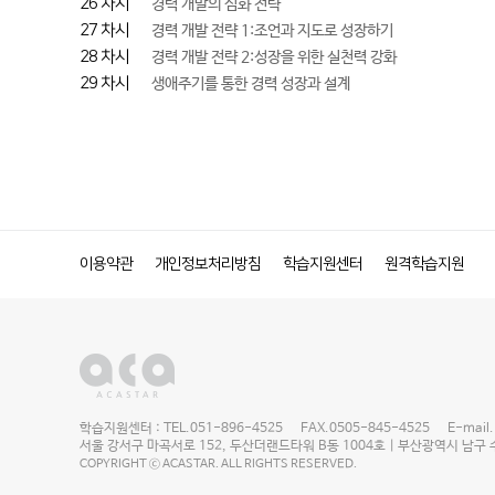
26 차시
경력 개발의 심화 전략
27 차시
경력 개발 전략 1:조언과 지도로 성장하기
28 차시
경력 개발 전략 2:성장을 위한 실천력 강화
29 차시
생애주기를 통한 경력 성장과 설계
이용약관
개인정보처리방침
학습지원센터
원격학습지원
학습지원센터 : TEL.051-896-4525 FAX.0505-845-4525 E-mail. ac
서울 강서구 마곡서로 152, 두산더랜드타워 B동 1004호 | 부산광역시 남구 수영
COPYRIGHT ⓒ ACASTAR. ALL RIGHTS RESERVED.