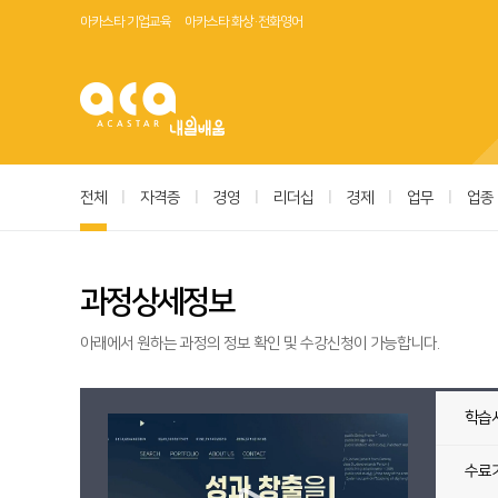
아카스타 기업교육
아카스타 화상·전화영어
전체
|
자격증
|
경영
|
리더십
|
경제
|
업무
|
업종
과정상세정보
아래에서 원하는 과정의 정보 확인 및 수강신청이 가능합니다.
학습
수료