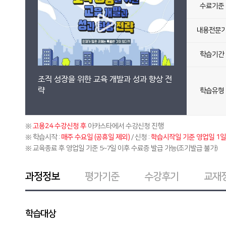
수료기준
내용전문
학습기간
조직 성장을 위한 교육 개발과 성과 향상 전
략
학습유형
※
고용24 수강신청 후
아카스타에서 수강신청 진행
※ 학습시작 :
매주 수요일 (공휴일 제외)
/ 신청 :
학습시작일 기준 영업일 1일 
※ 교육종료 후 영업일 기준 5~7일 이후 수료증 발급 가능(조기발급 불가)
과정정보
평가기준
수강후기
교재
학습대상