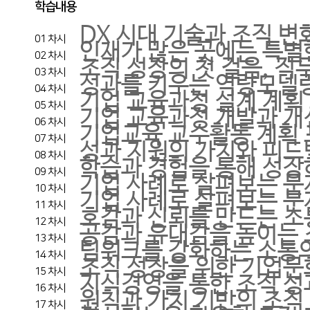
학습내용
DX 시대 기술과 조직 변
01 차시
인재가 많은 곳에는 특별
02 차시
조직 성장의 첫 걸음, 
03 차시
성과를 키우는 역량모델
04 차시
기업 교육과정 설계 계획
05 차시
기업 교육과정 개발과 개
06 차시
기업교육 교수활동 계획
07 차시
성과 지원의 가치와 피드
08 차시
학습과 경험을 통해 성장
09 차시
기업 사례로 살펴보는 문
10 차시
기업 사례로 살펴보는 문
11 차시
호감과 신뢰를 만드는 소
12 차시
공감과 유대감을 높이는 
13 차시
팀워크를 강화하는 소통
14 차시
조직 성장을 위한 기업문
15 차시
지식경영을 통한 조직 성
16 차시
원칙과 가치 기반의 조직
17 차시