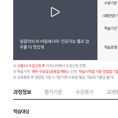
수료기준
내용전문
학습기간
일잘러의 AI 비밀레시피: 인공지능 툴로 업
무를 더 멋있게
학습유형
※
고용24 수강신청 후
아카스타에서 수강신청 진행
※ 학습시작 :
매주 수요일 (공휴일 제외)
/ 신청 :
학습시작일 기준 영업일 1일 
※ 교육종료 후 영업일 기준 5~7일 이후 수료증 발급 가능(조기발급 불가)
과정정보
평가기준
수강후기
교재
학습대상