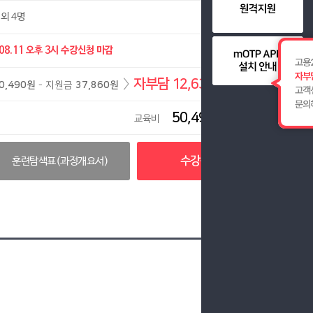
외 4명
08.11
오후 3시 수강신청 마감
〉
자부담 12,630원
0,490원
- 지원금
37,860원
50,490원
교육비
수강신청
훈련탐색표(과정개요서)