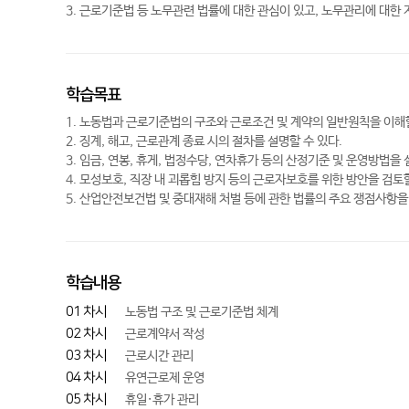
3. 근로기준법 등 노무관련 법률에 대한 관심이 있고, 노무관리에 대한
학습목표
1. 노동법과 근로기준법의 구조와 근로조건 및 계약의 일반원칙을 이해할
2. 징계, 해고, 근로관계 종료 시의 절차를 설명할 수 있다.
3. 임금, 연봉, 휴게, 법정수당, 연차휴가 등의 산정기준 및 운영방법을 
4. 모성보호, 직장 내 괴롭힘 방지 등의 근로자보호를 위한 방안을 검토할
5. 산업안전보건법 및 중대재해 처벌 등에 관한 법률의 주요 쟁점사항을 
학습내용
01 차시
노동법 구조 및 근로기준법 체계
02 차시
근로계약서 작성
03 차시
근로시간 관리
04 차시
유연근로제 운영
05 차시
휴일·휴가 관리