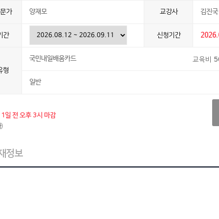
문가
양재모
교강사
김진국 
기간
신청기간
2026.
국민내일배움카드
교육비
5
유형
일반
1일 전 오후 3시 마감
)
재정보