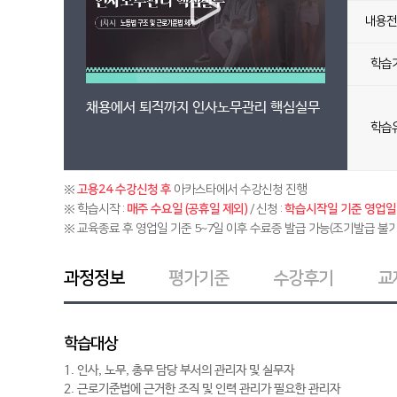
내용전
학습
채용에서 퇴직까지 인사노무관리 핵심실무
학습
※
고용24 수강신청 후
아카스타에서 수강신청 진행
※ 학습시작 :
매주 수요일 (공휴일 제외)
/ 신청 :
학습시작일 기준 영업일 
※ 교육종료 후 영업일 기준 5~7일 이후 수료증 발급 가능(조기발급 불가
과정정보
평가기준
수강후기
교
학습대상
1. 인사, 노무, 총무 담당 부서의 관리자 및 실무자
2. 근로기준법에 근거한 조직 및 인력 관리가 필요한 관리자