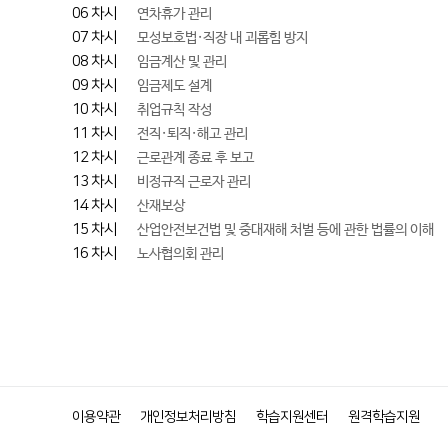
06 차시
연차휴가 관리
07 차시
모성보호법·직장 내 괴롭힘 방지
08 차시
임금계산 및 관리
09 차시
임금제도 설계
10 차시
취업규칙 작성
11 차시
전직·퇴직·해고 관리
12 차시
근로관계 종료 후 보고
13 차시
비정규직 근로자 관리
14 차시
산재보상
15 차시
산업안전보건법 및 중대재해 처벌 등에 관한 법률의 이해
16 차시
노사협의회 관리
이용약관
개인정보처리방침
학습지원센터
원격학습지원