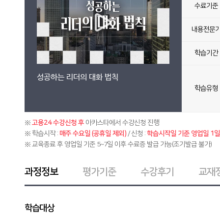
수료기준
내용전문
학습기간
성공하는 리더의 대화 법칙
학습유형
※
고용24 수강신청 후
아카스타에서 수강신청 진행
※ 학습시작 :
매주 수요일 (공휴일 제외)
/ 신청 :
학습시작일 기준 영업일 1일 
※ 교육종료 후 영업일 기준 5~7일 이후 수료증 발급 가능(조기발급 불가)
과정정보
평가기준
수강후기
교재
학습대상