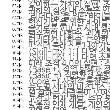
01 차시
같이하는 가치의 실현, 
02 차시
귀하의 직장 내 소통은 안
03 차시
‘리더다움’을 위한 바이블
04 차시
혁신기업'을 위한 바이블 
05 차시
슬기로운 VUCA 시대 생
06 차시
필수적인 대화술, 관계의
07 차시
티키타카 대화술, 다양한
08 차시
마스터 클래스로 나아가
09 차시
(Skill-up) 1:1 대
10 차시
(Skill-up) 1:1 대면 
11 차시
미래 조직 4.0의 실현 :
12 차시
(Base +) 직업 탐색
13 차시
(Basic +) 직업환경
14 차시
(Core +) 사회적 통찰
15 차시
뉴노멀 시대의 비즈니스 
16 차시
일 잘하는 사람들이 모여
17 차시
고성과 인재 개발, 수요
18 차시
맞춤형 인재 개발, 개인
19 차시