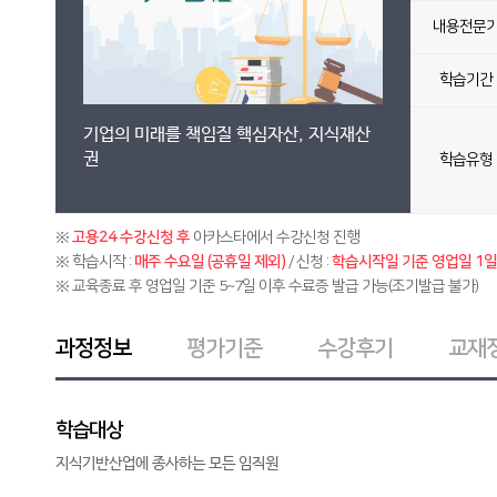
내용전문
학습기간
기업의 미래를 책임질 핵심자산, 지식재산
권
학습유형
※
고용24 수강신청 후
아카스타에서 수강신청 진행
※ 학습시작 :
매주 수요일 (공휴일 제외)
/ 신청 :
학습시작일 기준 영업일 1일 
※ 교육종료 후 영업일 기준 5~7일 이후 수료증 발급 가능(조기발급 불가)
과정정보
평가기준
수강후기
교재
학습대상
지식기반산업에 종사하는 모든 임직원