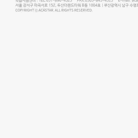
학습지원센터 : TEL.051-896-4525 FAX.0505-845-4525 E-mail. acast
서울 강서구 마곡서로 152, 두산더랜드타워 B동 1004호 | 부산광역시 남구 수영로 2
COPYRIGHT ⓒ ACASTAR. ALL RIGHTS RESERVED.