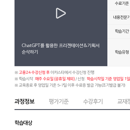
수료기준
내용전문
학습기간
ChatGPT를 활용한 프리젠테이션&기획서
순삭하기
학습유형
※
고용24 수강신청 후
아카스타에서 수강신청 진행
※ 학습시작 :
매주 수요일 (공휴일 제외)
/ 신청 :
학습시작일 기준 영업일 1일 
※ 교육종료 후 영업일 기준 5~7일 이후 수료증 발급 가능(조기발급 불가)
과정정보
평가기준
수강후기
교재
학습대상