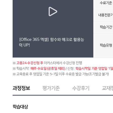
수료기준
내용전문
학습기간
[Office 365 엑셀] 함수와 매크로 활용능
력 UP!
학습유형
※
고용24 수강신청 후
아카스타에서 수강신청 진행
※ 학습시작 :
매주 수요일 (공휴일 제외)
/ 신청 :
학습시작일 기준 영업일 1일 
※ 교육종료 후 영업일 기준 5~7일 이후 수료증 발급 가능(조기발급 불가)
과정정보
평가기준
수강후기
교재
학습대상