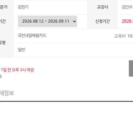
문가
김한기
교강사
김인수 
기간
신청기간
2026.
국민내일배움카드
교육비
10
유형
일반
1일 전 오후 3시 마감
)
재정보