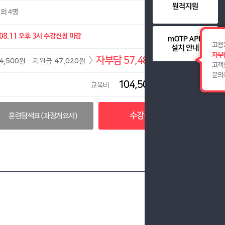
외 4명
08.11
오후 3시 수강신청 마감
〉
자부담 57,480원
4,500원
- 지원금
47,020원
104,500원
교육비
수강신청
훈련탐색표(과정개요서)