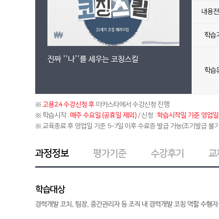
내용전
학습
진짜 ''나''를 세우는 코칭스킬
학습
※
고용24 수강신청 후
아카스타에서 수강신청 진행
※ 학습시작 :
매주 수요일 (공휴일 제외)
/ 신청 :
학습시작일 기준 영업일 
※ 교육종료 후 영업일 기준 5~7일 이후 수료증 발급 가능(조기발급 불가
과정정보
평가기준
수강후기
교
학습대상
경력개발 코치, 팀장, 중간관리자 등 조직 내 경력개발 코칭 역할 수행자